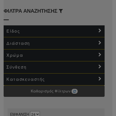
ΦΙΛΤΡΑ ΑΝΑΖΗΤΗΣΗΣ
rre Cardin
ggy
Είδος
t Set
Διάσταση
e
Χρώμα
- Moma
 Valencia (Modern)
Σύνθεση
 Celeste
Κατασκευαστής
Καθαρισμός Φίλτρων
enice
ΕΜΦΑΝΙΣΗ