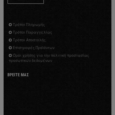
35
Τρόποι Πληρωμής
28
Τρόποι Παραγγελίας
23
Τρόποι Αποστολής
Επιστροφές Προϊόντων
Σ ΚΟΥΡΤΙΝΟΒΕΡΓΕΣ
Όροι χρήσης για την πολιτική προστασίας
προσωπικών δεδομένων
ickel Φ25
Φ25
ΒΡΕΙΤΕ ΜΑΣ
5
Φ25
OME