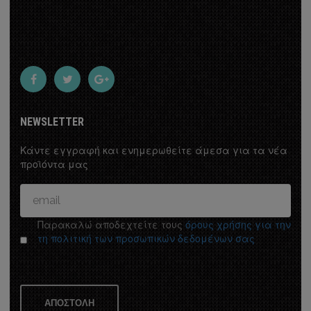
a
 - Plumetti - Cuore
NEWSLETTER
Κάντε εγγραφή και ενημερωθείτε άμεσα για τα νέα
προϊόντα μας
Κουρτίνες
Παρακαλώ αποδεχτείτε τους
όρους χρήσης για την
ΚΟΥΡΤΙΝΟΒΕΡΓΕΣ
τη πολιτική των προσωπικών δεδομένων σας
ΟΥΡΤΙΝΟΒΕΡΓΕΣ
ΑΠΟΣΤΟΛΗ