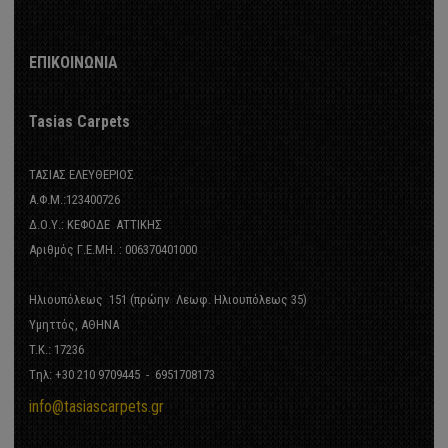
ΕΠΙΚΟΙΝΩΝΙΑ
ΜΕ ΣΧΕΔΙΑ
Tasias Carpets
ya Toldo - Matilde 5 -
ΤΑΣΙΑΣ ΕΛΕΥΘΕΡΙΟΣ
Α.Φ.Μ.:123400726
Δ.Ο.Υ.: ΚΕΦΟΔΕ ΑΤΤΙΚΗΣ
Αριθμός Γ.Ε.ΜΗ. : 006370401000
Ηλιουπόλεως 151 (πρώην Λεωφ. Ηλιουπόλεως 35)
Υμηττός, ΑΘΗΝΑ
T.K.: 17236
Tηλ: +30 210 9709445 - 6951708173
info@tasiascarpets.gr