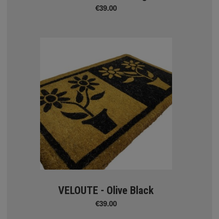
€39.00
ς
VELOUTE - Olive Black
€39.00