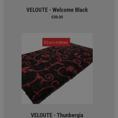
VELOUTE - Welcome Black
€39.00
Εξαντλήθηκε
ΕΙΔΗ ΣΚΙΑΣΗΣ
 Eκτύπωση σε ρολοκουρτίνα
VELOUTE - Thunbergia