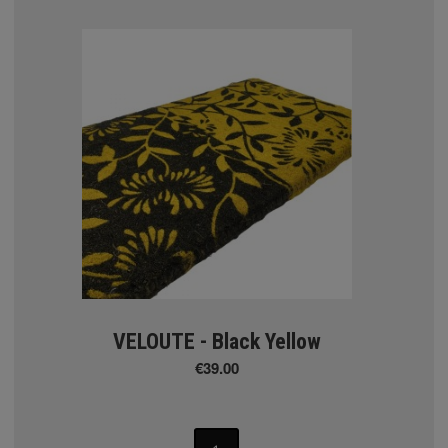
ΚΟΥΡΤΙΝΕΣ
ΟΣΜΗΤΙΚΕΣ
σχέδια
ΥΡΤΙΝΩΝ
VELOUTE - Black Yellow
€39.00
 - Amarilis