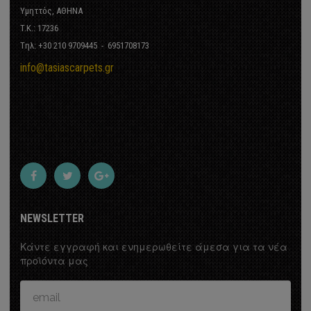
Υμηττός, ΑΘΗΝΑ
ssic
T.K.: 17236
Tηλ: +30 210 9709445 - 6951708173
info@tasiascarpets.gr
n
Valencia (Classic)
ΝΑ ΧΑΛΙΑ
NEWSLETTER
άθα 100%
Κάντε εγγραφή και ενημερωθείτε άμεσα για τα νέα
προϊόντα μας
te