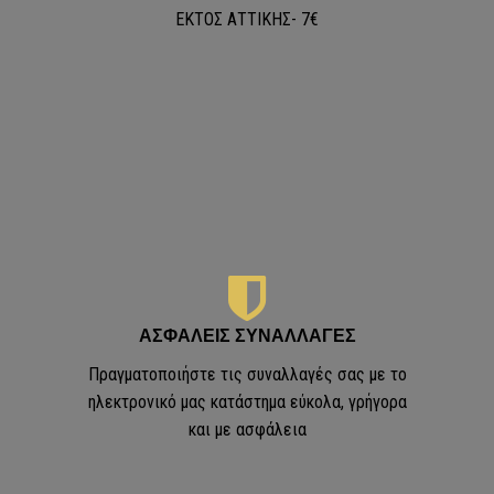
 Aztec
ΕKΤΟΣ ΑΤΤΙΚΗΣ- 7€
Α ΧΑΛΙΑ
m
ierre Cardin
ΑΣΦΑΛΕΙΣ ΣΥΝΑΛΛΑΓΕΣ
Πραγματοποιήστε τις συναλλαγές σας με το
ggy
ηλεκτρονικό μας κατάστημα εύκολα, γρήγορα
και με ασφάλεια