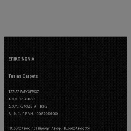
ΛΙΑ
ΕΠΙΚΟΙΝΩΝΙΑ
arousel
Tasias Carpets
ΧΑΛΙΑ
ΤΑΣΙΑΣ ΕΛΕΥΘΕΡΙΟΣ
Α.Φ.Μ.:123400726
- Kazak
Δ.Ο.Υ.: ΚΕΦΟΔΕ ΑΤΤΙΚΗΣ
Αριθμός Γ.Ε.ΜΗ. : 006370401000
ierre Cardin
Ηλιουπόλεως 151 (πρώην Λεωφ. Ηλιουπόλεως 35)