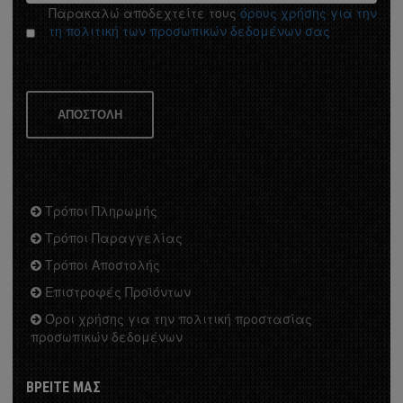
Παρακαλώ αποδεχτείτε τους
όρους χρήσης για την
τη πολιτική των προσωπικών δεδομένων σας
tton
ΑΠΟΣΤΟΛΗ
llection
Τρόποι Πληρωμής
Τρόποι Παραγγελίας
Τρόποι Αποστολής
tion
Επιστροφές Προϊόντων
Όροι χρήσης για την πολιτική προστασίας
προσωπικών δεδομένων
Σ ΧΑΛΙΑ
ΒΡΕΙΤΕ ΜΑΣ
ΤΙΚΑ ΧΑΛΙΑ