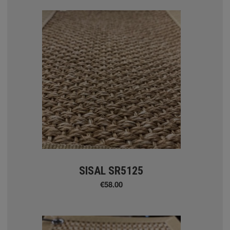
ssic
n
Valencia (Classic)
ΝΑ ΧΑΛΙΑ
SISAL SR5125
άθα 100%
€58.00
te