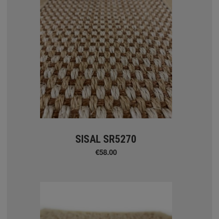
tton
llection
SISAL SR5270
€58.00
tion
Σ ΧΑΛΙΑ
ΤΙΚΑ ΧΑΛΙΑ