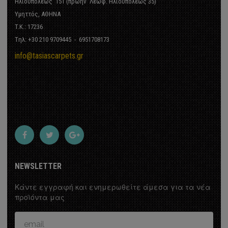
Ηλιουπόλεως 151 (πρώην Λεωφ. Ηλιουπόλεως 35)
Υμηττός, ΑΘΗΝΑ
T.K.: 17236
Tηλ: +30 210 9709445 - 6951708173
info@tasiascarpets.gr
- Buho raya - Nomos
Α ΚΟΥΡΤΙΝΩΝ
NEWSLETTER
t
Κάντε εγγραφή και ενημερωθείτε άμεσα για τα νέα
προϊόντα μας