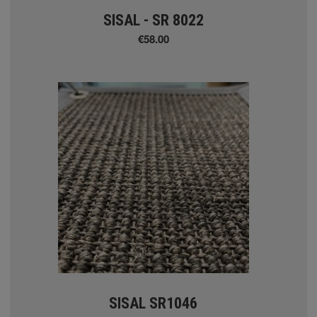
 Aztec
SISAL - SR 8022
€58.00
Α ΧΑΛΙΑ
m
ierre Cardin
ggy
SISAL SR1046