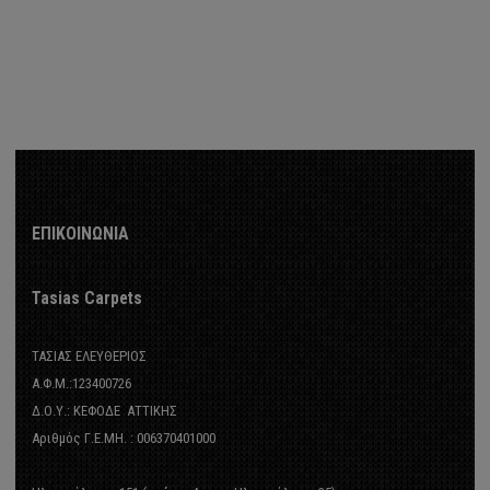
ΚΟΥΡΤΙΝΕΣ
ΟΣΜΗΤΙΚΕΣ
ΕΠΙΚΟΙΝΩΝΙΑ
σχέδια
Tasias Carpets
ΥΡΤΙΝΩΝ
ΤΑΣΙΑΣ ΕΛΕΥΘΕΡΙΟΣ
Α.Φ.Μ.:123400726
Δ.Ο.Υ.: ΚΕΦΟΔΕ ΑΤΤΙΚΗΣ
Αριθμός Γ.Ε.ΜΗ. : 006370401000
 - Amarilis