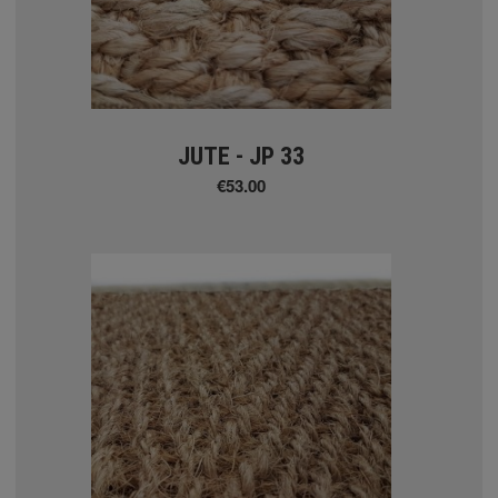
me 26x75cm
ome
bber
JUTE - JP 33
 φυσικό χρώμα - στα μέτρα
€53.00
 μονόχρωμοι βαμμένοι - στα