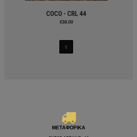
COCO - CRL 44
€38.00
1
ΕΙΔΗ ΣΚΙΑΣΗΣ
 Eκτύπωση σε ρολοκουρτίνα
ΜΕΤΑΦΟΡΙΚΑ