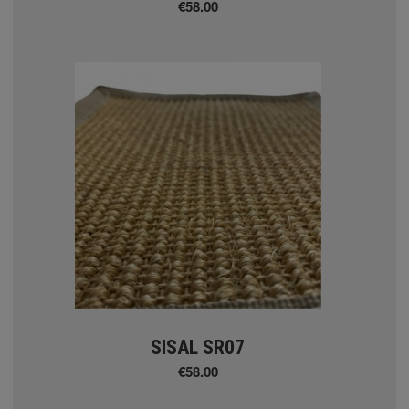
€58.00
ΛΙΑ
arousel
ΧΑΛΙΑ
- Kazak
SISAL SR07
ierre Cardin
€58.00