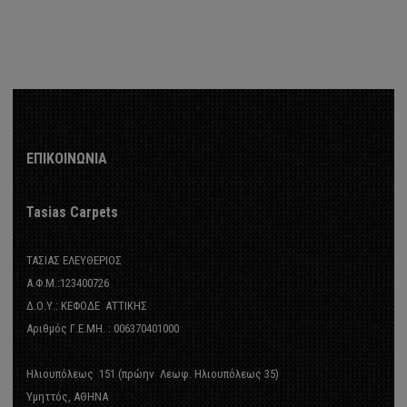
ΕΠΙΚΟΙΝΩΝΙΑ
Tasias Carpets
ΤΑΣΙΑΣ ΕΛΕΥΘΕΡΙΟΣ
Α.Φ.Μ.:123400726
Δ.Ο.Υ.: ΚΕΦΟΔΕ ΑΤΤΙΚΗΣ
Αριθμός Γ.Ε.ΜΗ. : 006370401000
Ηλιουπόλεως 151 (πρώην Λεωφ. Ηλιουπόλεως 35)
Υμηττός, ΑΘΗΝΑ