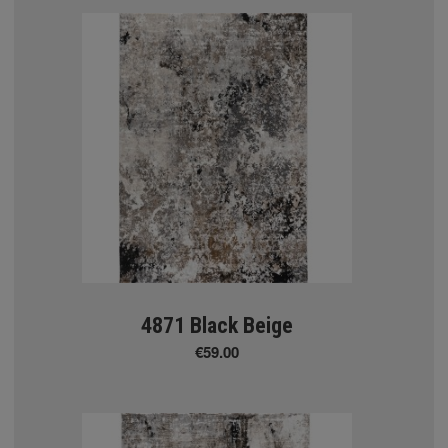
ssic
n
Valencia (Classic)
ΝΑ ΧΑΛΙΑ
4871 Black Beige
άθα 100%
€59.00
te