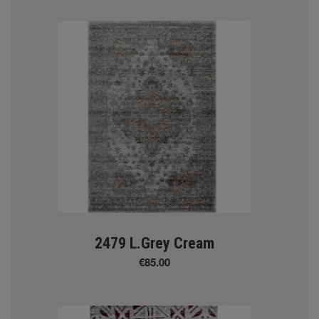
ΚΟΥΡΤΙΝΕΣ
ΟΣΜΗΤΙΚΕΣ
σχέδια
ΥΡΤΙΝΩΝ
2479 L.Grey Cream
€85.00
 - Amarilis