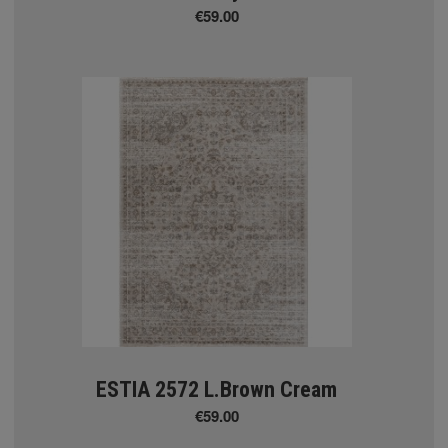
€59.00
ς
ESTIA 2572 L.Brown Cream
€59.00