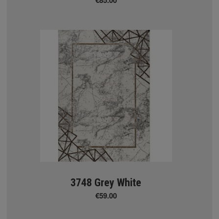
ΛΙΑ
arousel
ΧΑΛΙΑ
- Kazak
3748 Grey White
ierre Cardin
€59.00