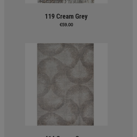
in Systems
119 Cream Grey
€59.00
ΥΛΙΝΕΣ
ΜΟΙ ΑΛΟΥΜΙΝΙΟΥ
 MATT - NICKEL
HE