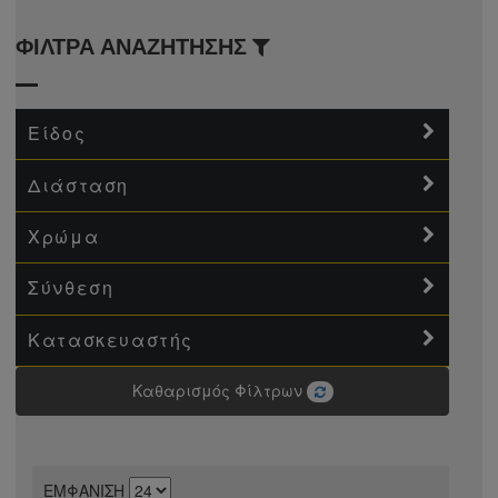
ΦΙΛΤΡΑ ΑΝΑΖΗΤΗΣΗΣ
rre Cardin
ggy
Είδος
t Set
Διάσταση
e
Χρώμα
- Moma
 Valencia (Modern)
Σύνθεση
 Celeste
Κατασκευαστής
Καθαρισμός Φίλτρων
enice
ΕΜΦΑΝΙΣΗ