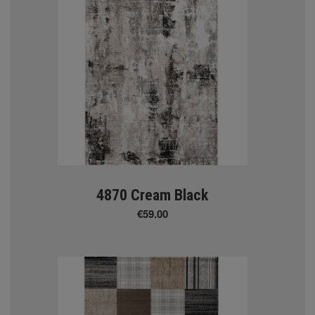
tton
llection
4870 Cream Black
€59.00
tion
Σ ΧΑΛΙΑ
ΤΙΚΑ ΧΑΛΙΑ