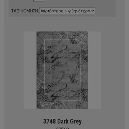
 Aztec
ΤΑΞΙΝΟΜΗΣΗ
Α ΧΑΛΙΑ
m
ierre Cardin
ggy
3748 Dark Grey
€85.00