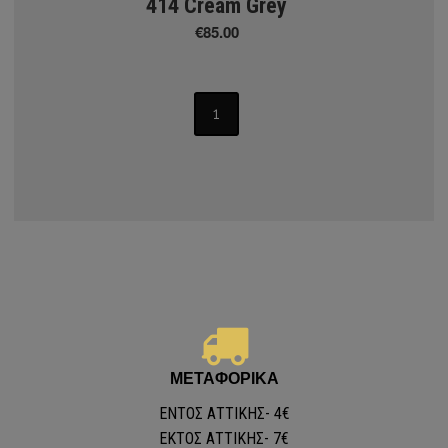
414 Cream Grey
€85.00
ΔΑΠΕΔΑ
Πλαστικά Δάπεδα - PVC
1
m
m
α 1.00mm
α 1.50mm
ΜΕΤΑΦΟΡΙΚΑ
ΕΝΤΟΣ ΑΤΤΙΚΗΣ- 4€
ΕKΤΟΣ ΑΤΤΙΚΗΣ- 7€
κά Δάπεδα - PVC