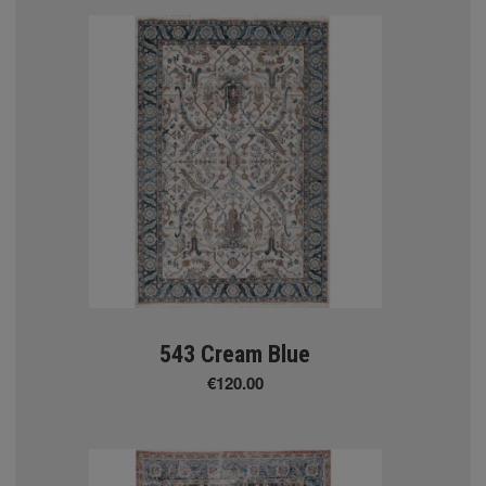
ΛΙΑ
arousel
ΧΑΛΙΑ
543 Cream Blue
€120.00
- Kazak
ierre Cardin