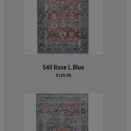
tton
llection
540 Rose L.Blue
€120.00
tion
Σ ΧΑΛΙΑ
ΤΙΚΑ ΧΑΛΙΑ