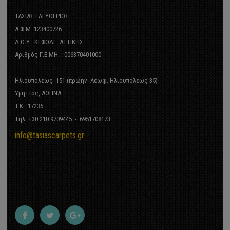
ΤΑΣΙΑΣ ΕΛΕΥΘΕΡΙΟΣ
Α.Φ.Μ.:123400726
35
Δ.Ο.Υ.: ΚΕΦΟΔΕ ΑΤΤΙΚΗΣ
28
Αριθμός Γ.Ε.ΜΗ. : 006370401000
23
Ηλιουπόλεως 151 (πρώην Λεωφ. Ηλιουπόλεως 35)
Υμηττός, ΑΘΗΝΑ
Σ ΚΟΥΡΤΙΝΟΒΕΡΓΕΣ
T.K.: 17236
Tηλ: +30 210 9709445 - 6951708173
ickel Φ25
info@tasiascarpets.gr
Φ25
5
Φ25
OME