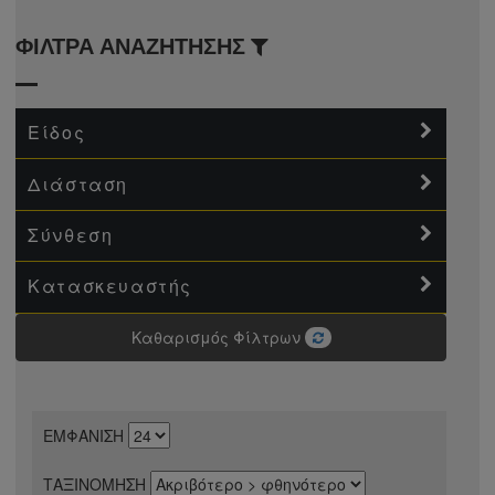
ΦΙΛΤΡΑ ΑΝΑΖΗΤΗΣΗΣ
rre Cardin
ggy
Είδος
t Set
Διάσταση
e
Σύνθεση
- Moma
 Valencia (Modern)
Κατασκευαστής
 Celeste
Καθαρισμός Φίλτρων
ΕΜΦΑΝΙΣΗ
enice
ΤΑΞΙΝΟΜΗΣΗ