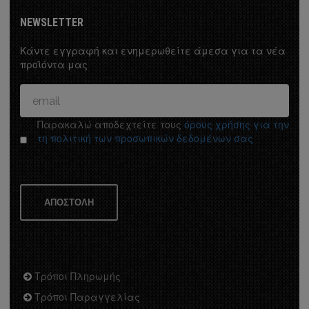
NEWSLETTER
in Systems
Κάντε εγγραφή και ενημερωθείτε άμεσα για τα νέα
προϊόντα μας
ΥΛΙΝΕΣ
ΜΟΙ ΑΛΟΥΜΙΝΙΟΥ
Παρακαλώ αποδεχτείτε τους
όρους χρήσης για την
τη πολιτική των προσωπικών δεδομένων σας
ΑΠΟΣΤΟΛΗ
 MATT - NICKEL
Τρόποι Πληρωμής
HE
Τρόποι Παραγγελίας