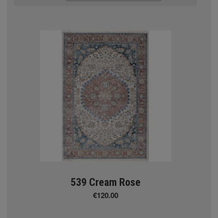
 Aztec
Α ΧΑΛΙΑ
m
ierre Cardin
ggy
539 Cream Rose
€120.00