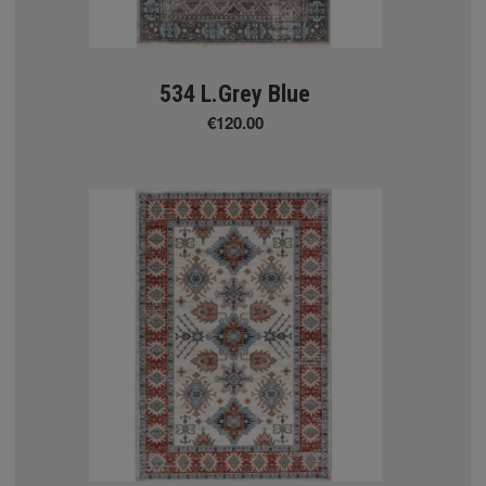
me 26x75cm
ome
534 L.Grey Blue
bber
€120.00
 φυσικό χρώμα - στα μέτρα
 μονόχρωμοι βαμμένοι - στα