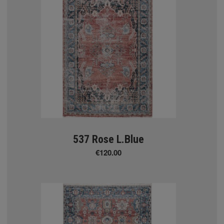
ssic
n
Valencia (Classic)
ΝΑ ΧΑΛΙΑ
537 Rose L.Blue
€120.00
άθα 100%
te