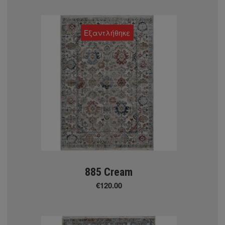
Εξαντλήθηκε
885 Cream
€120.00
ς