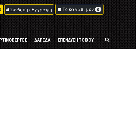
 'AND product.hidden=0 AND product.lang='Greek' ORDER BY
Το καλάθι μου
5
Σύνδεση / Εγγραφή
0
ΡΤΙΝΟΒΕΡΓΕΣ
ΔΑΠΕΔΑ
ΕΠΕΝΔΥΣΗ ΤΟΙΧΟΥ