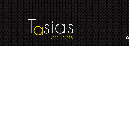
You have an error in your SQL syntax; check the manual that corresp
category_weight.weight A' at line 2
Χ